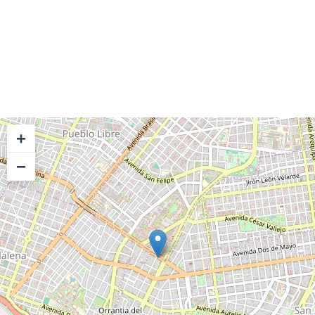
Otras consultas, escribir a:
adp@rree.gob.pe
Síguenos
+
−