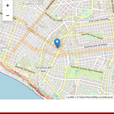
+
−
Leaflet
| ©
OpenStreetMap
contributors