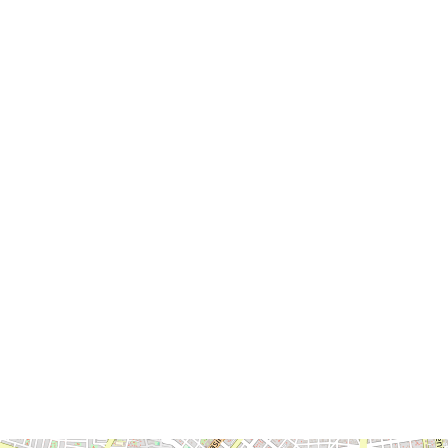
Academia Diplomática del Perú
Av. Faustino Sánchez Carrión 335, Magdalena del Mar 15076,
Perú
(51) 2043500 / (51) 2042400
Consultas sobre Admision, escribir a:
admision@adp.edu.pe
Otras consultas, escribir a:
adp@rree.gob.pe
Síguenos